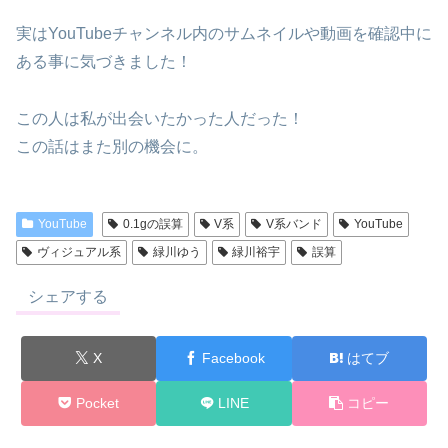
実はYouTubeチャンネル内のサムネイルや動画を確認中に
ある事に気づきました！
この人は私が出会いたかった人だった！
この話はまた別の機会に。
YouTube
0.1gの誤算
V系
V系バンド
YouTube
ヴィジュアル系
緑川ゆう
緑川裕宇
誤算
シェアする
X
Facebook
はてブ
Pocket
LINE
コピー