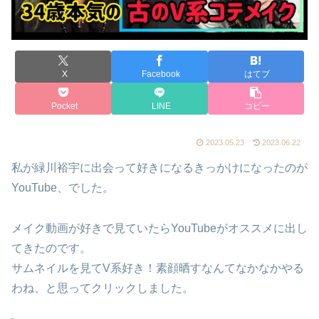
X
Facebook
はてブ
Pocket
LINE
コピー
2023.05.23
2023.06.22
私が緑川裕宇に出会って好きになるきっかけになったのが
YouTube、でした。
メイク動画が好きで見ていたらYouTubeがオススメに出し
てきたのです。
サムネイルを見てV系好き！素顔晒すなんてなかなかやる
わね、と思ってクリックしました。